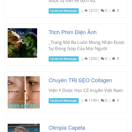
được tư vấn về dịch vụ.
|
1273
|
0.
|
0
Facebook Messenger
Trich Phim Điện Ảnh
_Trang Mở Ra Luôn Mong Nhận Được
Sự Đóng Góp Của Mọi Người
|
1250
|
0.
|
0
Facebook Messenger
Chuyên TRỊ SẸO Collagen
Viện Y Dược Học Cổ truyền Việt Nam
|
1149
|
0.
|
0
Facebook Messenger
Olimpia Capeta