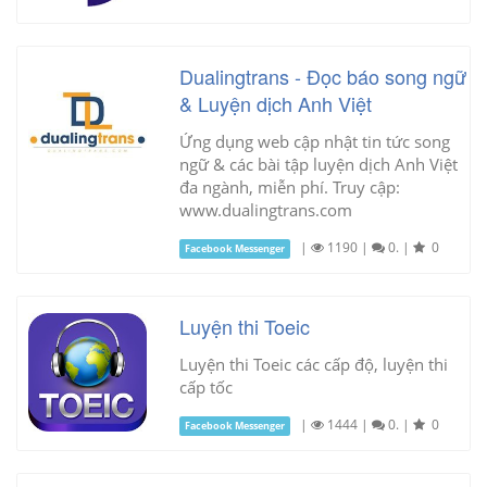
Dualingtrans - Đọc báo song ngữ
& Luyện dịch Anh Việt
Ứng dụng web cập nhật tin tức song
ngữ & các bài tập luyện dịch Anh Việt
đa ngành, miễn phí. Truy cập:
www.dualingtrans.com
|
1190
|
0.
|
0
Facebook Messenger
Luyện thi Toeic
Luyện thi Toeic các cấp độ, luyện thi
cấp tốc
|
1444
|
0.
|
0
Facebook Messenger