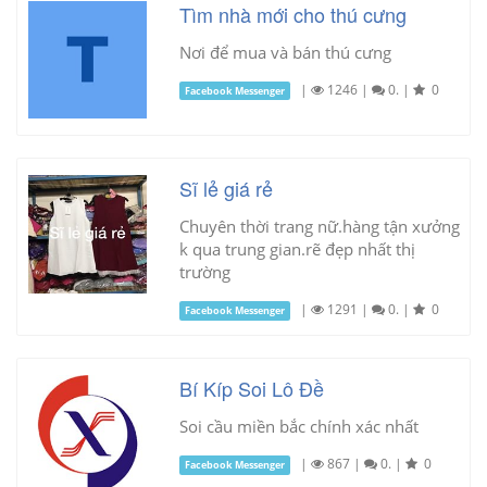
Tìm nhà mới cho thú cưng
Nơi để mua và bán thú cưng
|
1246
|
0.
|
0
Facebook Messenger
Sĩ lẻ giá rẻ
Chuyên thời trang nữ.hàng tận xưởng
k qua trung gian.rẽ đẹp nhất thị
trường
|
1291
|
0.
|
0
Facebook Messenger
Bí Kíp Soi Lô Đề
Soi cầu miền bắc chính xác nhất
|
867
|
0.
|
0
Facebook Messenger