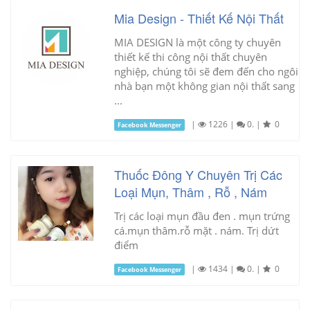
Mia Design - Thiết Kế Nội Thất
MIA DESIGN là một công ty chuyên
thiết kế thi công nội thất chuyên
nghiệp, chúng tôi sẽ đem đến cho ngôi
nhà bạn một không gian nội thất sang
...
|
1226
|
0.
|
0
Facebook Messenger
Thuốc Đông Y Chuyên Trị Các
Loại Mụn, Thâm , Rỗ , Nám
Trị các loại mụn đầu đen . mụn trứng
cá.mụn thâm.rỗ mặt . nám. Trị dứt
điểm
|
1434
|
0.
|
0
Facebook Messenger