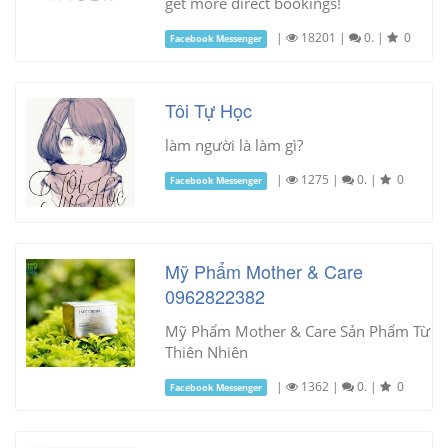
get more direct bookings!
|
18201
|
0.
|
0
Facebook Messenger
Tôi Tự Học
làm người là làm gì?
|
1275
|
0.
|
0
Facebook Messenger
Mỹ Phẩm Mother & Care
0962822382
Mỹ Phẩm Mother & Care Sản Phẩm Từ
Thiên Nhiên
|
1362
|
0.
|
0
Facebook Messenger