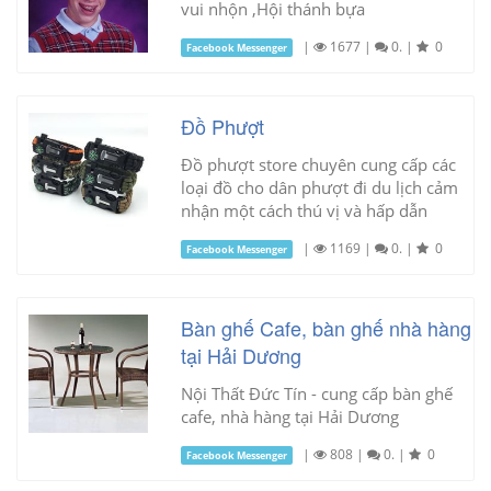
vui nhộn ,Hội thánh bựa
|
1677
|
0.
|
0
Facebook Messenger
Đồ Phượt
Đồ phượt store chuyên cung cấp các
loại đồ cho dân phượt đi du lịch cảm
nhận một cách thú vị và hấp dẫn
|
1169
|
0.
|
0
Facebook Messenger
Bàn ghế Cafe, bàn ghế nhà hàng
tại Hải Dương
Nội Thất Đức Tín - cung cấp bàn ghế
cafe, nhà hàng tại Hải Dương
|
808
|
0.
|
0
Facebook Messenger