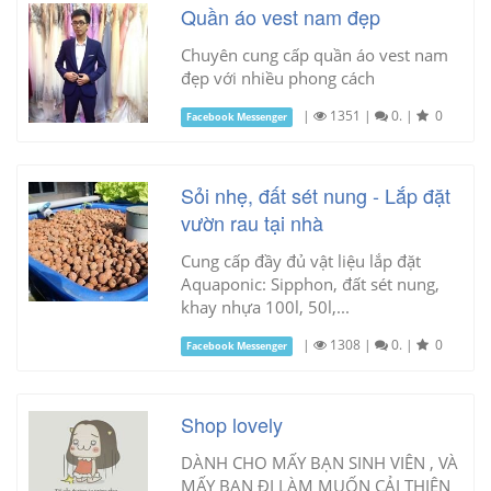
Quần áo vest nam đẹp
Chuyên cung cấp quần áo vest nam
đẹp với nhiều phong cách
|
1351
|
0.
|
0
Facebook Messenger
Sỏi nhẹ, đất sét nung - Lắp đặt
vườn rau tại nhà
Cung cấp đầy đủ vật liệu lắp đặt
Aquaponic: Sipphon, đất sét nung,
khay nhựa 100l, 50l,...
|
1308
|
0.
|
0
Facebook Messenger
Shop lovely
DÀNH CHO MẤY BẠN SINH VIÊN , VÀ
MẤY BẠN ĐI LÀM MUỐN CẢI THIỆN