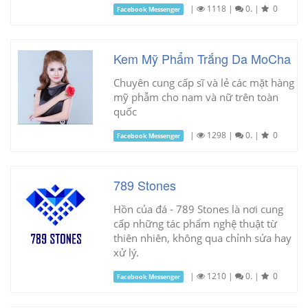
|
1118
|
0.
|
0
Facebook Messenger
Kem Mỹ Phẩm Trắng Da MoCha
Chuyên cung cấp sĩ và lẻ các mặt hàng
mỹ phẫm cho nam và nữ trên toàn
quốc
|
1298
|
0.
|
0
Facebook Messenger
789 Stones
Hồn của đá - 789 Stones là nơi cung
cấp những tác phẩm nghệ thuật từ
thiên nhiên, không qua chỉnh sửa hay
xử lý.
|
1210
|
0.
|
0
Facebook Messenger