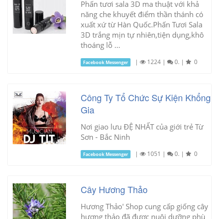
Phấn tươi sala 3D ma thuật với khả
năng che khuyết điểm thần thánh có
xuất xứ từ Hàn Quốc.Phấn Tươi Sala
3D trắng mịn tự nhiên,tiện dụng,khô
thoáng lỗ ...
|
1224
|
0.
|
0
Facebook Messenger
Công Ty Tổ Chức Sự Kiện Khổng
Gia
Nơi giao lưu ĐỆ NHẤT của giới trẻ Từ
Sơn - Bắc Ninh
|
1051
|
0.
|
0
Facebook Messenger
Cây Hương Thảo
Hương Thảo' Shop cung cấp giống cây
hương thảo đã được nuôi dưỡng phù