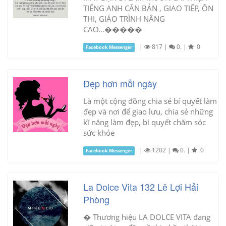
TIẾNG ANH CĂN BẢN , GIAO TIẾP, ÔN
THI, GIÁO TRÌNH NÂNG
CAO...�����
|
817
|
0.
|
0
Facebook Messenger
Đẹp hơn mỗi ngày
Là một cộng đồng chia sẻ bí quyết làm
đẹp và nơi để giao lưu, chia sẻ những
kĩ năng làm đẹp, bí quyết chăm sóc
sức khỏe
|
1202
|
0.
|
0
Facebook Messenger
La Dolce Vita 132 Lê Lợi Hải
Phòng
� Thương hiệu LA DOLCE VITA đang