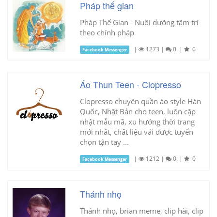
Pháp thế gian
Pháp Thế Gian - Nuôi dưỡng tâm trí
theo chính pháp
|
1273
|
0.
|
0
Facebook Messenger
Áo Thun Teen - Clopresso
Clopresso chuyên quần áo style Hàn
Quốc, Nhật Bản cho teen, luôn cập
nhật mẫu mã, xu hướng thời trang
mới nhất, chất liệu vải được tuyển
chọn tận tay ...
|
1212
|
0.
|
0
Facebook Messenger
Thánh nhọ
Thánh nhọ, brian meme, clip hài, clip