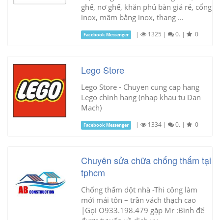
ghế, nơ ghế, khăn phủ bàn giá rẻ, cổng
inox, mâm bằng inox, thang ...
|
1325
|
0.
|
0
Facebook Messenger
Lego Store
Lego Store - Chuyen cung cap hang
Lego chinh hang (nhap khau tu Dan
Mach)
|
1334
|
0.
|
0
Facebook Messenger
Chuyên sửa chữa chống thấm tại
tphcm
Chống thấm dột nhà -Thi công làm
mới mái tôn – trần vách thạch cao
|Gọi O933.198.479 gặp Mr :Bình để