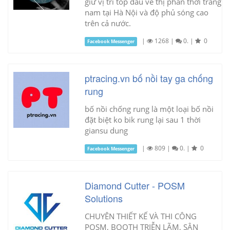
giữ vị trí top đầu về thị phần thời trang
nam tại Hà Nội và độ phủ sóng cao
trên cả nước.
|
1268
|
0.
|
0
Facebook Messenger
ptracing.vn bố nồi tay ga chống
rung
bố nồi chống rung là một loại bố nồi
đặt biệt ko bik rung lại sau 1 thời
giansu dung
|
809
|
0.
|
0
Facebook Messenger
Diamond Cutter - POSM
Solutions
CHUYÊN THIẾT KẾ VÀ THI CÔNG
POSM, BOOTH TRIỄN LÃM, SÂN