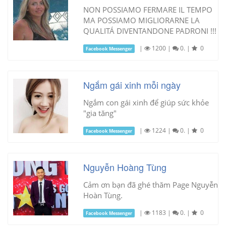
NON POSSIAMO FERMARE IL TEMPO
MA POSSIAMO MIGLIORARNE LA
QUALITÁ DIVENTANDONE PADRONI !!!
|
1200
|
0.
|
0
Facebook Messenger
Ngắm gái xinh mỗi ngày
Ngắm con gái xinh để giúp sức khỏe
"gia tăng"
|
1224
|
0.
|
0
Facebook Messenger
Nguyễn Hoàng Tùng
Cảm ơn bạn đã ghé thăm Page Nguyễn
Hoàn Tùng.
|
1183
|
0.
|
0
Facebook Messenger