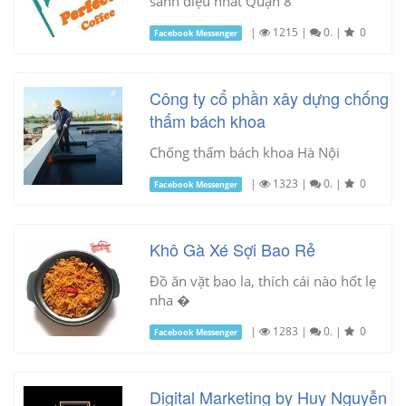
sành điệu nhất Quận 8
|
1215
|
0.
|
0
Facebook Messenger
Công ty cổ phần xây dựng chống
thấm bách khoa
Chống thấm bách khoa Hà Nội
|
1323
|
0.
|
0
Facebook Messenger
Khô Gà Xé Sợi Bao Rẻ
Đồ ăn vặt bao la, thích cái nào hốt lẹ
nha �
|
1283
|
0.
|
0
Facebook Messenger
Digital Marketing by Huy Nguyễn