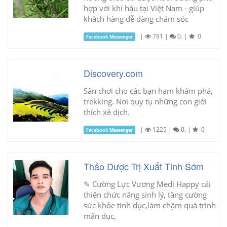
hợp với khí hậu tại Việt Nam - giúp
khách hàng dễ dàng chăm sóc
|
781
|
0.
|
0
Facebook Messenger
Discovery.com
Sân chơi cho các bạn ham khám phá,
trekking. Nơi quy tụ những con giời
thích xê dịch.
|
1225
|
0.
|
0
Facebook Messenger
Thảo Dược Trị Xuất Tinh Sớm
✎ Cường Lực Vương Medi Happy cải
thiện chức năng sinh lý, tăng cường
sức khỏe tình dục,làm chậm quá trình
mãn dục,